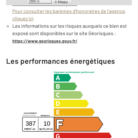
500 m
©
Mappy
Barèmes d'honoraires de l'agence
Pour consulter les barèmes d'honoraires de l'agence,
cliquez ici
Les informations sur les risques auxquels ce bien est
exposé sont disponibles sur le site Géorisques :
https://www.georisques.gouv.fr/
Les performances énergétiques
logement extrêmement performant
consommation
(énergie primaire)
émissions
387
10
2
2
kWh/m
.an
kg CO
/m
.an
2