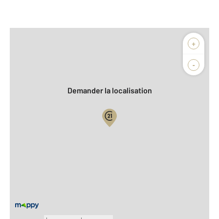
Afficher sur la carte :
+
Agence
Biens vendus
-
Demander la localisation
Vue globale
2
Surface totale : 55 m
À savoir
Taxe foncière : 1000 €
Charges de copropriété : 105 €