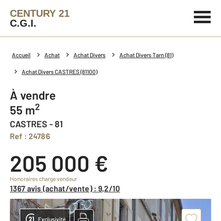
CENTURY 21
C.G.I.
Accueil
Achat
Achat Divers
Achat Divers Tarn (81)
Achat Divers CASTRES (81100)
à vendre
2
55 m
CASTRES - 81
Ref : 24786
205 000 €
Honoraires charge vendeur
1367 avis (achat/vente) : 9,2/10
Exclusivité