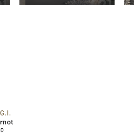
G.I.
arnot
00