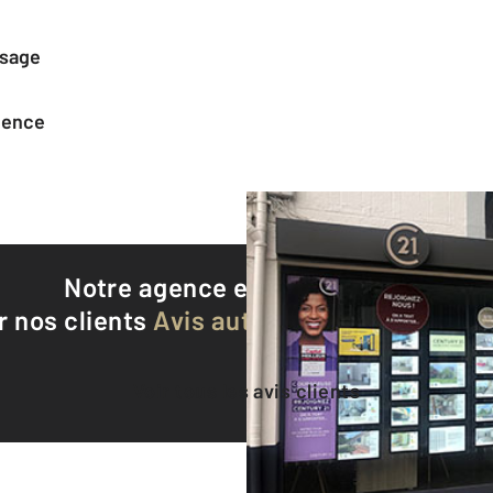
ssage
agence
Notre agence est notée
9,2/10
r nos clients
Avis authentifiés par Qualite
Voir tous les avis clients