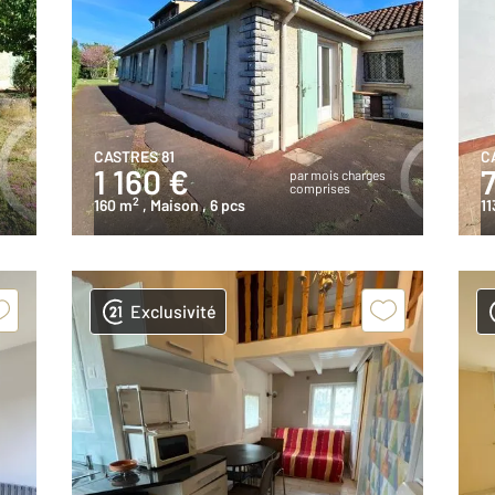
CASTRES 81
C
1 160 €
s
par mois charges
comprises
2
160 m
, Maison
, 6 pcs
11
Exclusivité