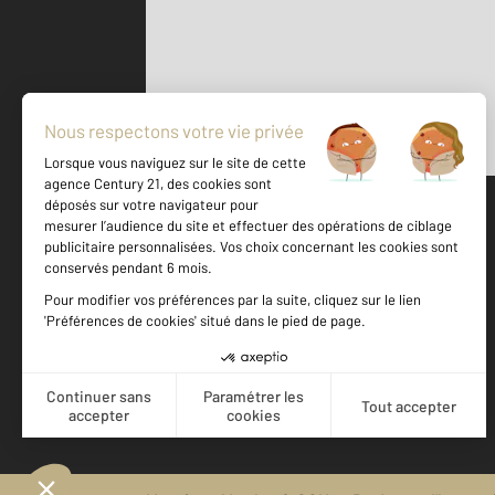
Parlons de vous, parlons biens
500 m
©
Mappy
Votre agence est notée
Achat
Location
Vente
Gestion
9,2
/
10
9,2/10