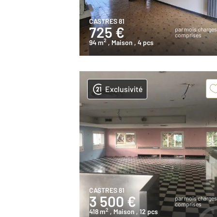
CASTRES 81
725 €
par mois charge
comprises
2
94 m
, Maison
, 4 pcs
Exclusivité
CASTRES 81
3 500 €
par mois charge
comprises
2
418 m
, Maison
, 12 pcs