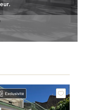
teur.
e
Exclusivité