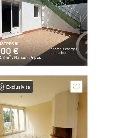
ASTRES 81
700 €
par mois charges
comprises
2
3,8 m
, Maison
, 4 pcs
Exclusivité