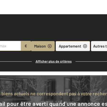
€
Maison
Appartement
Autres 
Afficher plus de critères
s biens actuels ne correspondent pas à votre reche