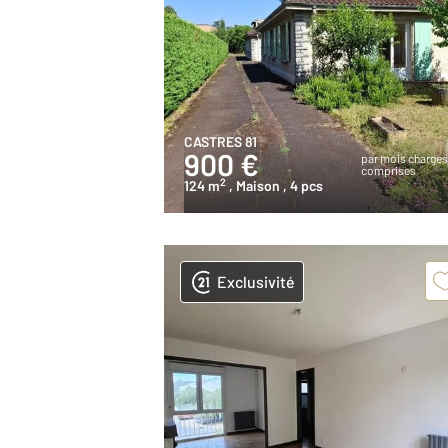
CASTRES 81
900 €
par mois charge
comprises
2
124 m
, Maison
, 4 pcs
Exclusivité