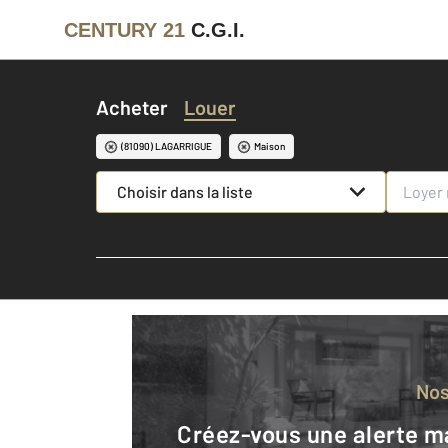
CENTURY 21
C.G.I.
Acheter
Louer
(81090) LAGARRIGUE
Maison
Choisir dans la liste
No
Créez-vous une alerte mail pour être averti quand une annonce est en ligne et consultez la