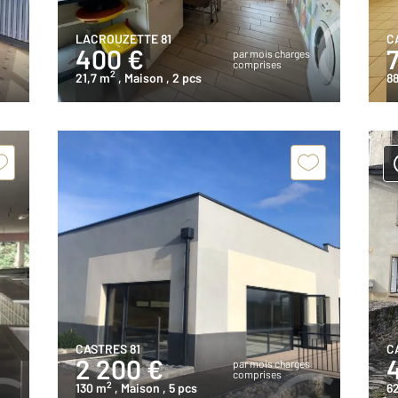
LACROUZETTE 81
C
400 €
s
par mois charges
comprises
2
21,7 m
, Maison
, 2 pcs
88
CASTRES 81
C
2 200 €
s
par mois charges
comprises
2
130 m
, Maison
, 5 pcs
6