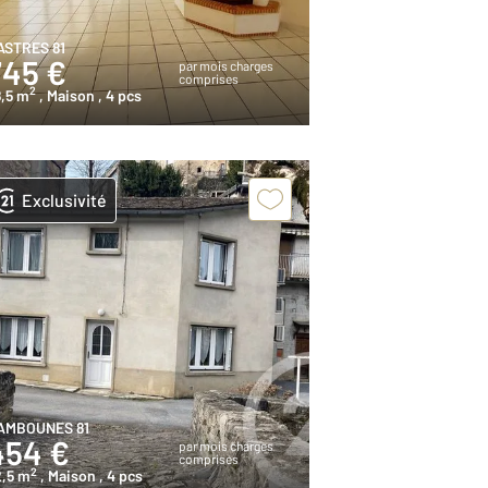
ASTRES 81
745 €
par mois charges
comprises
2
,5 m
, Maison
, 4 pcs
Exclusivité
AMBOUNES 81
454 €
par mois charges
comprises
2
2,5 m
, Maison
, 4 pcs